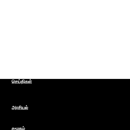
செய்திகள்
தமிழகம்
இந்தியா
உலகம்
பொருளாதாரம்
அரசியல்
ஐரோப்பா
ஆசியா
உலகம்
சமூகம்