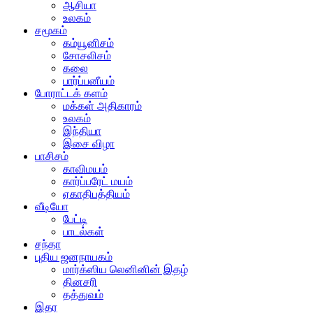
ஆசியா
உலகம்
சமூகம்
கம்யூனிசம்
சோசலிசம்
கலை
பார்ப்பனீயம்
போராட்டக் களம்
மக்கள் அதிகாரம்
உலகம்
இந்தியா
இசை விழா
பாசிசம்
காவிமயம்
கார்ப்பரேட் மயம்
ஏகாதிபத்தியம்
வீடியோ
பேட்டி
பாடல்கள்
சந்தா
புதிய ஜனநாயகம்
மார்க்ஸிய லெனினின் இதழ்
தினசரி
தத்துவம்
இதர