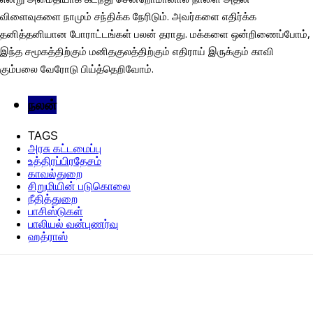
விளைவுகளை நாமும் சந்திக்க நேரிடும். அவர்களை எதிர்க்க
தனித்தனியான போராட்டங்கள் பலன் தராது. மக்களை ஒன்றிணைப்போம்,
இந்த சமூகத்திற்கும் மனிதகுலத்திற்கும் எதிராய் இருக்கும் காவி
கும்பலை வேரோடு பிய்த்தெறிவோம்.
நலன்
TAGS
அரசு கட்டமைப்பு
உத்திரப்பிரதேசம்
காவல்துறை
சிறுமியின் படுகொலை
நீதித்துறை
பாசிஸ்டுகள்
பாலியல் வன்புணர்வு
ஹத்ராஸ்