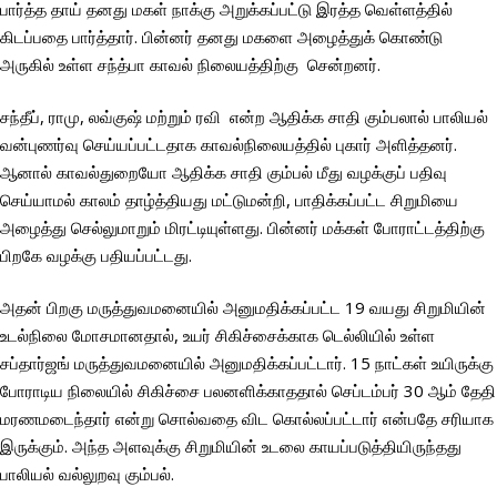
பார்த்த தாய் தனது மகள் நாக்கு அறுக்கப்பட்டு இரத்த வெள்ளத்தில்
கிடப்பதை பார்த்தார். பின்னர் தனது மகளை அழைத்துக் கொண்டு
அருகில் உள்ள சந்த்பா காவல் நிலையத்திற்கு சென்றனர்.
சந்தீப், ராமு, லவ்குஷ் மற்றும் ரவி என்ற ஆதிக்க சாதி கும்பலால் பாலியல்
வன்புணர்வு செய்யப்பட்டதாக காவல்நிலையத்தில் புகார் அளித்தனர்.
ஆனால் காவல்துறையோ ஆதிக்க சாதி கும்பல் மீது வழக்குப் பதிவு
செய்யாமல் காலம் தாழ்த்தியது மட்டுமன்றி, பாதிக்கப்பட்ட சிறுமியை
அழைத்து செல்லுமாறும் மிரட்டியுள்ளது. பின்னர் மக்கள் போராட்டத்திற்கு
பிறகே வழக்கு பதியப்பட்டது.
அதன் பிறகு மருத்துவமனையில் அனுமதிக்கப்பட்ட 19 வயது சிறுமியின்
உடல்நிலை மோசமானதால், உயர் சிகிச்சைக்காக டெல்லியில் உள்ள
சப்தார்ஜங் மருத்துவமனையில் அனுமதிக்கப்பட்டார். 15 நாட்கள் உயிருக்கு
போராடிய நிலையில் சிகிச்சை பலனளிக்காததால் செப்டம்பர் 30 ஆம் தேதி
மரணமடைந்தார் என்று சொல்வதை விட கொல்லப்பட்டார் என்பதே சரியாக
இருக்கும். அந்த அளவுக்கு சிறுமியின் உடலை காயப்படுத்தியிருந்தது
பாலியல் வல்லுறவு கும்பல்.