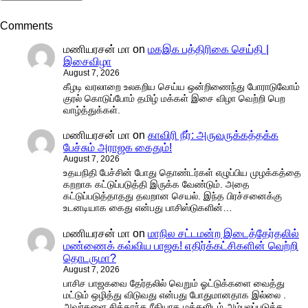
Comments
மணியரசன் மா
on
மகஇக பத்திரிகை செய்தி |
இசைவிழா
August 7, 2026
கீழடி வரலாறை உலகறிய செய்ய ஒன்றிணைந்து போராடுவோம்
குரல் கொடுப்போம் தமிழ் மக்கள் இசை விழா வெற்றி பெற
வாழ்த்துக்கள்.
மணியரசன் மா
on
காவிரி நீர்: அருவருக்கத்தக்க
பேச்சும் அராஜக கைதும்!
August 7, 2026
உதயநிதி பேச்சின் போது தொண்டர்கள் எழுப்பிய முழக்கத்தை
கறறாக கட்டுப்படுத்தி இருக்க வேண்டும். அதை
கட்டுப்படுத்தாதது தவறான செயல். இந்த பிரச்சனைக்கு
உடனடியாக கைது என்பது பாசிஸ்டுகளின்…
மணியரசன் மா
on
மாநில சட்டமன்ற இடைத்தேர்தலில்
மண்ணைக் கவ்விய பாஜக! எதிர்க்கட்சிகளின் வெற்றி
தொடருமா?
August 7, 2026
பாசிச பாஜகவை தேர்தலில் வெறும் ஓட்டுக்களை வைத்து
மட்டும் ஒழித்து விடுவது என்பது போதுமானதாக இல்லை .
அவர்களை சித்தாந்த ரீதியாக மக்களிடம் அம்பலப்படுத்த