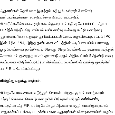
ஆதாரங்கள் தெளிவாக இருந்தபோதிலும், உள்ளூர் போலீசார்
வன்புணர்வுக்கான சாத்தியத்தை ஆரம்ப கட்டத்தில்
விசாரிக்கவில்லை.உள்ளூர் காவல்துறையால் பதிவு செய்யப்பட்ட ஆரம்ப
FIR இல் சந்தீப் மீது பாலியல் வன்புணர்வு அல்லது கூட்டு பலாத்கார
குற்றச்சாட்டுகள் எதுவும் குறிப்பிடப்படவில்லை; வலுவில்லாத சட்டம் IPC
இன் பிரிவு 354, (இந்த தண்டனை சட்டத்தின் அடிப்படையில் யாராவது
ஒரு பெண்ணை தாக்கினால் அல்லது அந்த பெண்ணிடம் தவறாக நடந்துக்
கொண்டால் குறைந்த பட்சம் ஓராண்டு முதல் அதிகபட்சம் 5 ஆண்டு வரை
தண்டனை விதிக்கப்படும்) பாதிக்கப்பட்ட பெண்ணின் வாக்கு மூலத்தின்
படி FIR-ல் சேர்க்கப்பட்டது.
சிபிஐக்கு வழக்கு மாற்றம்
:
சிபிஐ விசாரணையை எடுத்துக் கொண்ட பிறகு, கும்பல் பலாத்காரம்
மற்றும் கொலை தொடர்பான ஐபிசி பிரிவுகள் மற்றும்
எஸ்சி/எஸ்டி
சட்டத்தின் கீழ் FIR பதிவு செய்தது. ஆனால் உள்ளூர் காவல்துறையால்
பாதுகாக்கப்படக்கூடிய முக்கியமான ஆதாரங்கள் விசாரணையின் ஆரம்ப