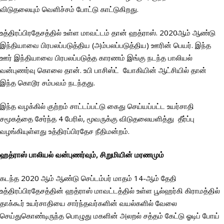
விடுதலையும் வெளிச்சம் போட்டு காட்டுகிறது.
உத்திரப்பிரதேசத்தில் உள்ள மாவட்டம் தான் ஹத்ராஸ். 2020ஆம் ஆண்டு
இந்தியாவை பிரபலப்படுத்திய (அம்பலப்படுத்திய) ஊரின் பெயர். இந்த
ஊர் இந்தியாவை பிரபலப்படுத்த காரணம் இங்கு நடந்த பாலியல்
வன்புணர்வு கொலை தான். உபி பாசிஸ்ட் யோகியின் ஆட்சியில் தான்
இந்த கொடூர சம்பவம் நடந்தது.
இந்த வழக்கில் குற்றம் சாட்டப்பட்டு கைது செய்யப்பட்ட உயர்சாதி
சமூகத்தை சேர்ந்த 4 பேரில், மூவருக்கு விடுதலையளித்து தீர்ப்பு
வழங்கியுள்ளது உத்திரப்பிரதேச நீதிமன்றம்.
ஹத்ராஸ் பாலியல் வன்புணர்வும், சிறுமியின் மரணமும்
கடந்த 2020 ஆம் ஆண்டு செப்டம்பர் மாதம் 14-ஆம் தேதி
உத்திரப்பிரதேசத்தின் ஹத்ராஸ் மாவட்டத்தில் உள்ள பூல்ஹர்கி கிராமத்தில்
தாக்கூர் உயர்சாதியை சார்ந்தவர்களின் வயல்களில் வேலை
செய்துகொண்டிருந்த பொழுது மகளின் அலறல் சத்தம் கேட்டு ஓடிப் போய்