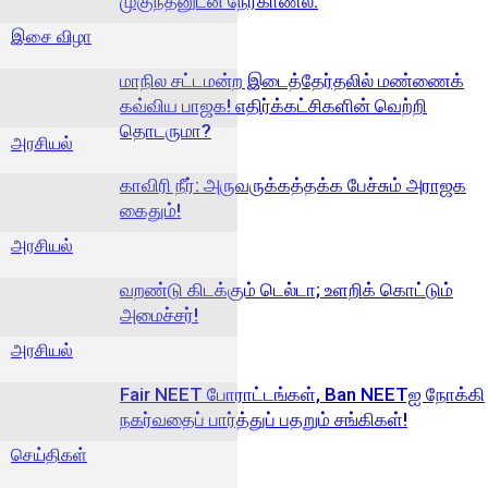
முகுந்தனுடன் நேர்காணல்.
இசை விழா
மாநில சட்டமன்ற இடைத்தேர்தலில் மண்ணைக்
கவ்விய பாஜக! எதிர்க்கட்சிகளின் வெற்றி
தொடருமா?
அரசியல்
காவிரி நீர்: அருவருக்கத்தக்க பேச்சும் அராஜக
கைதும்!
அரசியல்
வறண்டு கிடக்கும் டெல்டா; உளறிக் கொட்டும்
அமைச்சர்!
அரசியல்
Fair NEET போராட்டங்கள், Ban NEETஐ நோக்கி
நகர்வதைப் பார்த்துப் பதறும் சங்கிகள்!
செய்திகள்