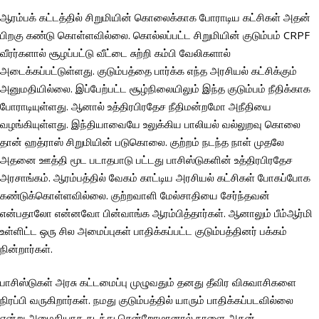
ஆரம்பக் கட்டத்தில் சிறுமியின் கொலைக்காக போராடிய கட்சிகள் அதன்
பிறகு கண்டு கொள்ளவில்லை. கொல்லப்பட்ட சிறுமியின் குடும்பம் CRPF
வீரர்களால் சூழப்பட்டு வீட்டை சுற்றி கம்பி வேலிகளால்
அடைக்கப்பட்டுள்ளது. குடும்பத்தை பார்க்க எந்த அரசியல் கட்சிக்கும்
அனுமதியில்லை. இப்பேற்பட்ட சூழ்நிலையிலும் இந்த குடும்பம் நீதிக்காக
போராடியுள்ளது. ஆனால் உத்திரபிரதேச நீதிமன்றமோ அநீதியை
வழங்கியுள்ளது. இந்தியாவையே உலுக்கிய பாலியல் வல்லுறவு கொலை
தான் ஹத்ராஸ் சிறுமியின் படுகொலை. குற்றம் நடந்த நாள் முதலே
அதனை ஊத்தி மூட படாதபாடு பட்டது பாசிஸ்டுகளின் உத்திரபிரதேச
அரசாங்கம். ஆரம்பத்தில் வேகம் காட்டிய அரசியல் கட்சிகள் போகப்போக
கண்டுக்கொள்ளவில்லை. குற்றவாளி மேல்சாதியை சேர்ந்தவன்
என்பதாலோ என்னவோ பின்வாங்க ஆரம்பித்தார்கள். ஆனாலும் பீம்ஆர்மி
உள்ளிட்ட ஒரு சில அமைப்புகள் பாதிக்கப்பட்ட குடும்பத்தினர் பக்கம்
நின்றார்கள்.
பாசிஸ்டுகள் அரசு கட்டமைப்பு முழுவதும் தனது தீவிர விசுவாசிகளை
நிரப்பி வருகிறார்கள். நமது குடும்பத்தில் யாரும் பாதிக்கப்படவில்லை
என்று அமைதியாக கடந்து சென்றோமானால் நாளை அதன்