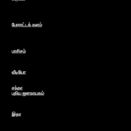
கம்யூனிசம்
சோசலிசம்
கலை
பார்ப்பனீயம்
போராட்டக் களம்
மக்கள் அதிகாரம்
உலகம்
இந்தியா
இசை விழா
பாசிசம்
காவிமயம்
கார்ப்பரேட் மயம்
ஏகாதிபத்தியம்
வீடியோ
பேட்டி
பாடல்கள்
சந்தா
புதிய ஜனநாயகம்
மார்க்ஸிய லெனினின் இதழ்
தினசரி
தத்துவம்
இதர
முகநூல் பதிவு
நூல் அறிமுகம்
கவிதை