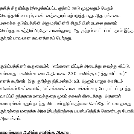
தலித் சிறுமிக்கு இழைக்கப்பட்ட குற்றம் நாடு முழுவதும் பெரும்
கொந்தளிப்பையும், கண்டனத்தையும் ஏற்படுத்தியது. ஆதாரங்களை
மறைக்க குடும்பத்தின் அனுமதியின்றி சிறுமியின் உடலை தகனம்
செய்ததாக உத்திரப்பிரதேச காவல்துறை மீது குற்றம் சாட்டப்பட்டதால் இந்த
குற்றம் பரவலான கவனத்தைப் பெற்றது.
குடும்பத்தினர் கூறுகையில் “எங்களை வீட்டில் அடைத்து வைத்து விட்டு,
எங்களது மகளின் உடலை அதிகாலை 2.30 மணிக்கு எரித்து விட்டனர்”
எனக் கூறினர், இது குறித்து நீதிமன்றம்; உபி, ஆளும் பாஜக அரசிடம்
விளக்கம் கேட்கையில், ‘லட்சக்கணக்கான மக்கள் கூடி போராட்டம் நடத்த
வாய்ப்பிருந்ததாக உளவுத்துறை மூலம் தகவல் கிடைத்தது. அதனால்
கலவரங்கள் ஏதும் நடந்து விடாமல் தடுப்பதற்காக செய்தோம்’ என தனது
குற்றத்தை மறைக்க அரசு இயந்திரத்தை பயன்படுத்திக் கொண்டது யோகி
அரசாங்கம்.
காவல்துறை ஆதிக்க சாதிக்கு ஆதரவு
: