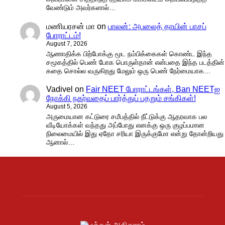
வேண்டும் அவர்களால்…
மணியரசன் மா
on
பாலன்: அபலைத் தாயின் பாசப்
போராட்டம்!
August 7, 2026
ஆணாதிக்க பிற்போக்கு மூட நம்பிக்கைகள் கொண்ட இந்த
சமூகத்தில் பெண் போக பொருள்தான் என்பதை இந்த படத்தின்
கதை சொல்ல வருகிறது மேலும் ஒரு பெண் நேர்மையாக…
Vadivel
on
Fair NEET போராட்டங்கள், Ban NEETஐ
நோக்கி நகர்வதைப் பார்த்துப் பதறும் சங்கிகள்!
August 5, 2026
அருமையான கட்டுரை சமீபத்தில் நீட்டுக்கு ஆதரவாக பல
வீடியோக்கள் வந்தது அப்போது எனக்கு ஒரு குழப்பமான
நிலைமையில் இது ஏதோ சரியா இருக்குமோ என்று தோன்றியது
ஆனால்…