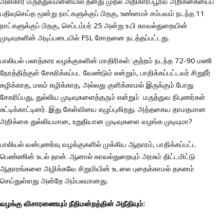
அலிகார் மருத்துவமனையில் தனது முதல் அதிகாரப்பூர்வ அறிக்கையைப்
பதிவுசெய்த மூன்று நாட்களுக்குப் பிறகு, உண்மைச் சம்பவம் நடந்த 11
நாட்களுக்குப் பிறகு, செப்டம்பர் 25 அன்று உ.பி காவல்துறையின்
முடிவுகளின் அடிப்படையில் FSL சோதனை நடத்தப்பட்டது.
பாலியல் பலாத்கார வழக்குகளின் மாதிரிகள்: குற்றம் நடந்த 72-90 மணி
நேரத்திற்குள் சேகரிக்கப்பட வேண்டும் என்றும், பாதிக்கப்பட்டவர் சிறுநீர்
கழிக்காத, மலம் கழிக்காத, அல்லது குளிக்காமல் இருக்கும் போது
சேகரிப்பது, துல்லிய முடிவுகளைத்தரும் என்றும் மருத்துவ நிபுணர்கள்
சுட்டிக்காட்டினர். இது கேள்வியை எழுப்புகிறது. அத்தகைய தாமதமான
அறிக்கை துல்லியமான, உறுதியான முடிவுகளை வழங்க முடியுமா?
பாலியல் வன்புணர்வு வழக்குகளில் முக்கிய ஆதாரம், பாதிக்கப்பட்ட
பெண்ணின் உடல் தான். ஆனால் காவல்துறையும் அரசும் திட்டமிட்டு
ஆதாரங்களை அழிக்கவே சிறுமியின் உடலை புதைக்காமல் தகனம்
செய்துள்ளது அன்றே அம்பலமானது.
வழக்கு விசாரணையும் நீதிமன்றத்தின் அநீதியும்
: