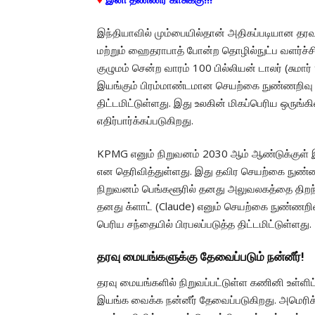
இந்தியாவில் மும்பையில்தான் அதிகப்படியான தர
மற்றும் ஹைதராபாத் போன்ற தொழில்நுட்ப வளர்ச்
குழுமம் சென்ற வாரம் 100 பில்லியன் டாலர் (சுமார் 9
இயங்கும் பிரம்மாண்டமான செயற்கை நுண்ணறிவு
திட்டமிட்டுள்ளது. இது உலகின் மிகப்பெரிய ஒருங
எதிர்பார்க்கப்படுகிறது.
KPMG எனும் நிறுவனம் 2030 ஆம் ஆண்டுக்குள் இந
என தெரிவித்துள்ளது. இது தவிர செயற்கை நுண்ண
நிறுவனம் பெங்களூரில் தனது அலுவலகத்தை திறந
தனது க்ளாட் (Claude) எனும் செயற்கை நுண்ணறி
பெரிய சந்தையில் பிரபலப்படுத்த திட்டமிட்டுள்ளது.
தரவு மையங்களுக்கு தேவைப்படும் நன்னீர்!
தரவு மையங்களில் நிறுவப்பட்டுள்ள கணினி உள்ளி
இயங்க வைக்க நன்னீர் தேவைப்படுகிறது. அமெர