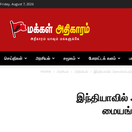
Friday, August 7, 2026
மக்கள்
அதிகாரம்
செய்திகள்
அரசியல்
சமூகம்
போராட்டக் களம்
ப
Home
அரசியல்
அறிவியல்
இந்தியாவில் அமைக்கப்படு
இந்தியாவில்
மையங்க