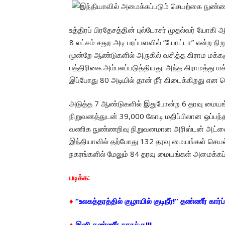
உத்திரப் பிரதேசத்தின் புல்டோசர் முதல்வர் யோகி
8 லட்சம் சதுர அடி பரப்பளவில் “யோட்டா” என்ற 
மூன்றே ஆண்டுகளில் அருகில் வசித்த கிராம மக்களு
பத்திரிகை அம்பலப்படுத்தியது. அந்த கிராமத்து மக
இப்போது 80 அடியில் தான் நீர் கிடைக்கிறது என த
அடுத்த 7 ஆண்டுகளில் இதுபோன்ற 6 தரவு மையங்
நிறுவனத்துடன் 39,000 கோடி மதிப்பிலான ஒப்பந்தத
வணிக நுண்ணறிவு நிறுவனமான அரிஸ்டன் அட்வைசர
இந்தியாவில் தற்போது 132 தரவு மையங்கள் செயல்
நகரங்களில் மேலும் 84 தரவு மையங்கள் அமைக்கப்
படிக்க:
♦
“உலகத்தரத்தில் குழாயில் குடிநீர்!” தண்ணீர் கார்ப
♦
இனி தண்ணீர் காசுக்கு!!!