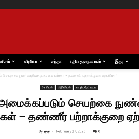
ாசிசம்
வீடியோ
சந்தா
புதிய ஜனநாயகம்
இதர
ம் செயற்கை நுண்ணறிவுத் தரவு மையங்கள் – தண்ணீர் பற்றாக்குறை ஏற்படுமா?
அரசியல்
அறிவியல்
கார்ப்பரேட் மயம்
 அமைக்கப்படும் செயற்கை நுண்
ள் – தண்ணீர் பற்றாக்குறை ஏற
By
குரு
-
February 27, 2026
0