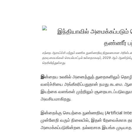
சந்தை ஆராய்ச்சி மற்றும் வணிக நுண்ணறிவு நிறுவனமான அரிஸ்டன் 
தரவு மையங்கள் செயல்பாட்டில் உள்ளதாகவும், 2029 ஆம் ஆண்டுக்க
தெரிவித்துள்ளது.
இ
ன்றைய உலகில் அனைத்துத் துறைகளிலும் தொழில்ந
வளர்ச்சியை அங்கீகரிப்பதுதான் நமது கடமை. ஆ
இயற்கை வளங்கள் முற்றிலும் சூறையாடப்படுவது
அவசியமாகிறது.
இன்றைக்கு செயற்கை நுண்ணறிவு (Artificial Inte
முன்னேறி வரும் நிலையில், இதன் தேவைக்காக தரவ
அமைக்கப்படுகின்றன. நல்லரசாக இயங்க முடியாத ந