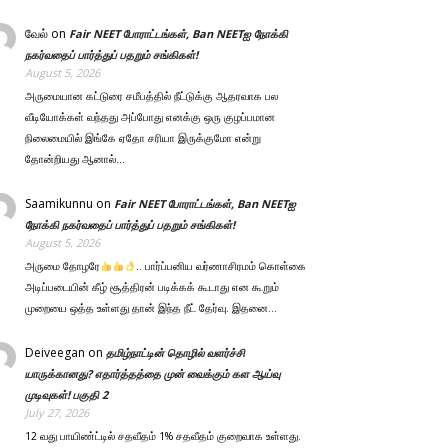
வேல்
on
Fair NEET போராட்டங்கள், Ban NEETஐ நோக்கி
நகர்வதைப் பார்த்துப் பதறும் சங்கிகள்!
August 5, 2026
அருமையான கட்டுரை சமீபத்தில் நீட்டுக்கு ஆதரவாக பல
வீடியோக்கள் வந்தது அப்போது எனக்கு ஒரு குழப்பமான
நிலைமையில் இங்கே ஏதோ சரியா இருக்குமோ என்று
தோன்றியது ஆனால்…
Saamikunnu
on
Fair NEET போராட்டங்கள், Ban NEETஐ
நோக்கி நகர்வதைப் பார்த்துப் பதறும் சங்கிகள்!
August 5, 2026
அருமை தோழரே
.. பார்ப்பனிய வர்ணாசிரமம் கொள்கை
அடிப்படையின் கீழ் சூத்திரன் படிக்கக் கூடாது என கூறும்
முறையை ஒத்த உள்ளது தான் இந்த நீட் தேர்வு. இதனை…
Deiveegan
on
தமிழ்நாட்டின் தொழில் வளர்ச்சி
யாருக்கானது? எதார்த்தத்தை முன் வைக்கும் கள ஆய்வு
முடிவுகள்! பகுதி 2
July 27, 2026
12 வது பாயிண்ட்டில் சதவீதம் 1% சதவீதம் குறைவாக உள்ளது.