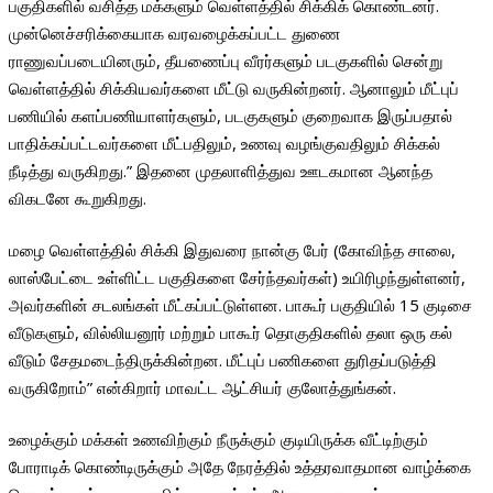
பகுதிகளில் வசித்த மக்களும் வெள்ளத்தில் சிக்கிக் கொண்டனர்.
முன்னெச்சரிக்கையாக வரவழைக்கப்பட்ட துணை
ராணுவப்படையினரும், தீயணைப்பு வீரர்களும் படகுகளில் சென்று
வெள்ளத்தில் சிக்கியவர்களை மீட்டு வருகின்றனர். ஆனாலும் மீட்புப்
பணியில் களப்பணியாளர்களும், படகுகளும் குறைவாக இருப்பதால்
பாதிக்கப்பட்டவர்களை மீட்பதிலும், உணவு வழங்குவதிலும் சிக்கல்
நீடித்து வருகிறது.” இதனை முதலாளித்துவ ஊடகமான ஆனந்த
விகடனே கூறுகிறது.
மழை வெள்ளத்தில் சிக்கி இதுவரை நான்கு பேர் (கோவிந்த சாலை,
லாஸ்பேட்டை உள்ளிட்ட பகுதிகளை சேர்ந்தவர்கள்) உயிரிழந்துள்ளனர்,
அவர்களின் சடலங்கள் மீட்கப்பட்டுள்ளன. பாகூர் பகுதியில் 15 குடிசை
வீடுகளும், வில்லியனூர் மற்றும் பாகூர் தொகுதிகளில் தலா ஒரு கல்
வீடும் சேதமடைந்திருக்கின்றன. மீட்புப் பணிகளை துரிதப்படுத்தி
வருகிறோம்” என்கிறார் மாவட்ட ஆட்சியர் குலோத்துங்கன்.
உழைக்கும் மக்கள் உணவிற்கும் நீருக்கும் குடியிருக்க வீட்டிற்கும்
போராடிக் கொண்டிருக்கும் அதே நேரத்தில் உத்தரவாதமான வாழ்க்கை