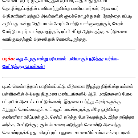
கொண்ட குட்டி முதலாளித்துவ கும்பல், அதாவது தகவல்
தொழில்நுட்பத்தில் பணியாற்றுகின்ற பணியாளர்கள்; அரசு உயர்
அதிகாரிகள் மற்றும் அவர்களின் குலக்கொழுந்துகள், நேரத்தை எப்படி
கழிப்பது என்று தெரியாமல் கேரம் போர்டு வாங்குவதற்கும், கேரம்
போர்டு பவுடர் வாங்குவதற்கும், ரம்மி சீட்டு ஆடுவதற்கு கார்டுகளை
வாங்குவதற்கும் அலைந்துக் கொண்டிருந்தது.
படிக்க:
எது அழகு என்று புரியாமல் பலியாகும் நடுத்தர வர்க்க-
மேட்டுக்குடி பெண்கள்!
புயல் வெள்ளத்தால் பாதிக்கப்பட்டு வீடுகளை இழந்து நிற்கின்ற மக்கள்
பள்ளிகளில் அல்லது திருமண மண்டபங்களில் ஆடு, மாடுகளைப் போல
பட்டியில் அடைக்கப்பட்டுள்ளனர். இதனை பார்த்து அவர்களுக்கு
ஆறுதல் சொல்வதைக் காட்டிலும் பாலங்களுக்கு கீழே ஓடுகின்ற
தண்ணீரை ரசிப்பதற்கும், செல்பி எடுத்து போடுவதற்கும், இந்த நடுத்தர
வர்க்க, மேட்டுக்குடி கும்பல் காரை எடுத்துக் கொண்டு அலைந்து
கொண்டிருக்கிறது. விழுப்புரம்-புதுவை சாலையில் உள்ள சங்கராபரணி