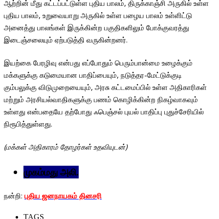
ஆற்றின் மீது கட்டப்பட்டுள்ள புதிய பாலம், திருக்காஞ்சி அருகில் உள்ள
புதிய பாலம், உறுவையாறு அருகில் உள்ள பழைய பாலம் உள்ளிட்டு
அனைத்து பாலங்கள் இருக்கின்ற பகுதிகளிலும் போக்குவரத்து
இடைஞ்சலையும் ஏற்படுத்தி வருகின்றனர்.
இயற்கை பேரழிவு என்பது எப்போதும் பெரும்பான்மை உழைக்கும்
மக்களுக்கு கடுமையான பாதிப்பையும், நடுத்தர-மேட்டுக்குடி
கும்பலுக்கு விடுமுறையையும், அரசு கட்டமைப்பில் உள்ள அதிகாரிகள்
மற்றும் அரசியல்வாதிகளுக்கு பணம் கொழிக்கின்ற நிகழ்வாகவும்
உள்ளது என்பதையே தற்போது ஃபெஞ்சல் புயல் பாதிப்பு புதுச்சேரியில்
நிரூபித்துள்ளது.
(மக்கள் அதிகாரம் தோழர்கள் உதவியுடன்)
முகம்மது அலி.
நன்றி:
புதிய ஜனநாயகம் தினசரி
TAGS