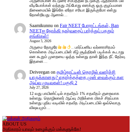
அருமையான கட்டுரை சமீபத்தில் நீட்டுக்கு ஆதரவாக பல
வீடியோக்கள் வந்தது அப்போது எனக்கு ஒரு குழப்பமான
நிலைமையில் இங்கே ஏதோ சரியா இருக்குமோ என்று
தோன்றியது ஆனால்…
Saamikunnu
on
Fair NEET போராட்டங்கள், Ban
NEETஐ நோக்கி நகர்வதைப் பார்த்துப் பதறும்
சங்கிகள்!
August 5, 2026
அருமை தோழரே
.. பார்ப்பனிய வர்ணாசிரமம்
கொள்கை அடிப்படையின் கீழ் சூத்திரன் படிக்கக் கூடாது
என கூறும் முறையை ஒத்த உள்ளது தான் இந்த நீட் தேர்வு.
இதனை…
Deiveegan
on
தமிழ்நாட்டின் தொழில் வளர்ச்சி
யாருக்கானது? எதார்த்தத்தை முன் வைக்கும் கள
ஆய்வு முடிவுகள்! பகுதி 2
July 27, 2026
12 வது பாயிண்ட்டில் சதவீதம் 1% சதவீதம் குறைவாக
உள்ளது. தொழிலாளர் ஆய்வு அறிக்கை மிகச் சிறப்பாக
உள்ளது புதிய வடிவில் சதவீத அடிப்படையில் ஒவ்வொரு
விஷயமும்…
ABOUT US
அதிகாரம் யாவும் உழைக்கும் மக்களுக்கே!