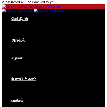
A password will be e-mailed to you.
மக்கள் அதிகாரம்
செய்திகள்
தமிழகம்
இந்தியா
உலகம்
பொருளாதாரம்
அரசியல்
ஐரோப்பா
ஆசியா
உலகம்
சமூகம்
கம்யூனிசம்
சோசலிசம்
கலை
பார்ப்பனீயம்
போராட்டக் களம்
மக்கள் அதிகாரம்
உலகம்
இந்தியா
இசை விழா
பாசிசம்
காவிமயம்