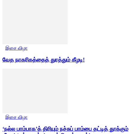
இசை விழா
வேத நாகரிகத்தைத் துரத்தும் கீழடி!
இசை விழா
‘நல்ல பாம்பாக’த் திரியும் நச்சுப் பாம்பை தட்டித் தூக்கும்