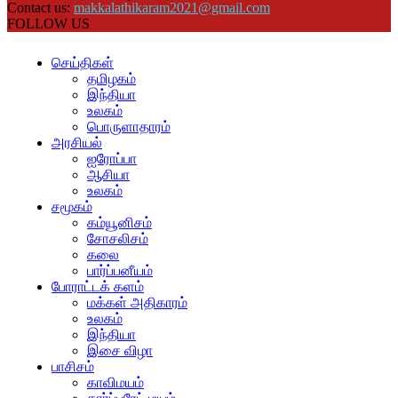
Contact us:
makkalathikaram2021@gmail.com
FOLLOW US
செய்திகள்
தமிழகம்
இந்தியா
உலகம்
பொருளாதாரம்
அரசியல்
ஐரோப்பா
ஆசியா
உலகம்
சமூகம்
கம்யூனிசம்
சோசலிசம்
கலை
பார்ப்பனீயம்
போராட்டக் களம்
மக்கள் அதிகாரம்
உலகம்
இந்தியா
இசை விழா
பாசிசம்
காவிமயம்