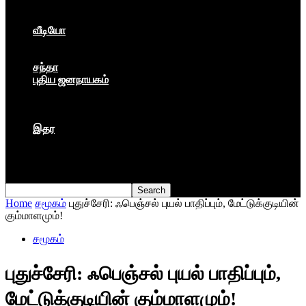
கார்ப்பரேட் மயம்
ஏகாதிபத்தியம்
வீடியோ
பேட்டி
பாடல்கள்
சந்தா
புதிய ஜனநாயகம்
மார்க்ஸிய லெனினின் இதழ்
தினசரி
தத்துவம்
இதர
முகநூல் பதிவு
நூல் அறிமுகம்
கவிதை
Home
சமூகம்
புதுச்சேரி: ஃபெஞ்சல் புயல் பாதிப்பும், மேட்டுக்குடியின்
கும்மாளமும்!
சமூகம்
புதுச்சேரி: ஃபெஞ்சல் புயல் பாதிப்பும்,
மேட்டுக்குடியின் கும்மாளமும்!