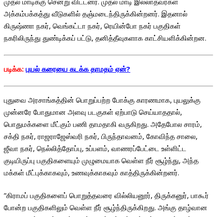
முதல் மாடிக்கு சென்று விட்டனர். முதல் மாடி இல்லாதவர்கள்
அக்கம்பக்கத்து வீடுகளில் தஞ்மடைந்திருக்கின்றனர். இதனால்
கிருஷ்ணா நகர், வெங்கட்டா நகர், ரெயின்போ நகர் பகுதிகள்
நகரிலிருந்து துண்டிக்கப் பட்டு, தனித்தீவுகளாக காட்சியளிக்கின்றன.
படிக்க:
புயல் கரையை கடக்க தாமதம் ஏன்?
புதுவை அரசாங்கத்தின் பொறுப்பற்ற போக்கு காரணமாக, புயலுக்கு
முன்னரே போதுமான அளவு படகுகள் ஏற்பாடு செய்யாததால்,
பொதுமக்களை மீட்கும் பணி தாமதாகி வருகிறது. அதேபோல சாரம்,
சக்தி நகர், ராஜராஜேஸ்வரி நகர், பிருந்தாவனம், கோவிந்த சாலை,
ஜீவா நகர், நெல்லித்தோப்பு, உப்பளம், வாணரப்பேட்டை உள்ளிட்ட
குடியிருப்பு பகுதிகளையும் முழுமையாக வெள்ள நீர் சூழ்ந்து, அந்த
மக்கள் மீட்புக்காகவும், உணவுக்காகவும் காத்திருக்கின்றனர்.
”கிராமப் பகுதிகளைப் பொறுத்தவரை வில்லியனூர், திருக்கனுர், பாகூர்
போன்ற பகுதிகளிலும் வெள்ள நீர் சூழ்ந்திருக்கிறது. அங்கு தாழ்வான