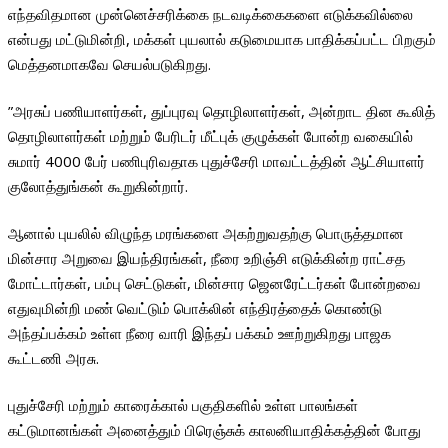
எந்தவிதமான முன்னெச்சரிக்கை நடவடிக்கைகளை எடுக்கவில்லை
என்பது மட்டுமின்றி, மக்கள் புயலால் கடுமையாக பாதிக்கப்பட்ட பிறகும்
மெத்தனமாகவே செயல்படுகிறது.
”அரசுப் பணியாளர்கள், துப்புரவு தொழிலாளர்கள், அன்றாட தின கூலித்
தொழிலாளர்கள் மற்றும் பேரிடர் மீட்புக் குழுக்கள் போன்ற வகையில்
சுமார் 4000 பேர் பணிபுரிவதாக புதுச்சேரி மாவட்டத்தின் ஆட்சியாளர்
குலோத்துங்கன் கூறுகின்றார்.
ஆனால் புயலில் விழுந்த மரங்களை அகற்றுவதற்கு பொருத்தமான
மின்சார அறுவை இயந்திரங்கள், நீரை உறிஞ்சி எடுக்கின்ற ராட்சத
மோட்டார்கள், பம்பு செட்டுகள், மின்சார ஜெனரேட்டர்கள் போன்றவை
எதுவுமின்றி மண் வெட்டும் பொக்லின் எந்திரத்தைக் கொண்டு
அந்தப்பக்கம் உள்ள நீரை வாரி இந்தப் பக்கம் ஊற்றுகிறது பாஜக
கூட்டணி அரசு.
புதுச்சேரி மற்றும் காரைக்கால் பகுதிகளில் உள்ள பாலங்கள்
கட்டுமானங்கள் அனைத்தும் பிரெஞ்சுக் காலனியாதிக்கத்தின் போது