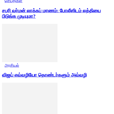
செய்திகள்
சபரி வர்மன் லாக்கப் மரணம்: போலீஸிடம் லத்தியை
பிடுங்க முடியுமா?
அரசியல்
விஜய் எவ்வழியோ தொண்டர்களும் அவ்வழி