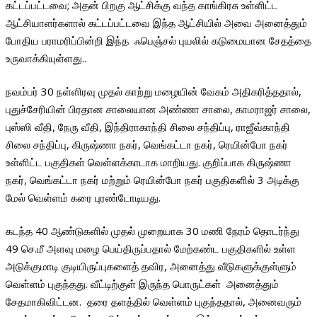
கட்டப்பட்டவை; அதன் பிறகு ஆட்சிக்கு வந்த காங்கிரசு உள்ளிட்ட
ஆட்சியாளர்களால் கட்டப்பட்டவை இந்த ஆட்சியில் அவை அனைத்தும்
போதிய பராமரிப்பின்றி இந்த ஃபெஞ்சல் புயலில் கடுமையான சேதத்தை
உருவாக்கியுள்ளது..
நவம்பர் 30 நள்ளிரவு முதல் காற்று மழையின் வேகம் அதிகரித்ததால்,
புதுச்சேரியின் பிரதான சாலையான அண்ணா சாலை, காமராஜர் சாலை,
புஸ்ஸி வீதி, நேரு வீதி, இந்திராகாந்தி சிலை சந்திப்பு, ராஜீவ்காந்தி
சிலை சந்திப்பு, கிருஷ்ணா நகர், வெங்கட்டா நகர், ரெயின்போ நகர்
உள்ளிட்ட பகுதிகள் வெள்ளக்காடாக மாறியது. குறிப்பாக கிருஷ்ணா
நகர், வெங்கட்டா நகர் மற்றும் ரெயின்போ நகர் பகுதிகளில் 3 அடிக்கு
மேல் வெள்ளம் கரை புரண்டோடியது.
கடந்த 40 ஆண்டுகளில் முதல் முறையாக 30 மணி நேரம் தொடர்ந்து
49 செ.மீ அளவு மழை பெய்திருப்பதால் மேற்கண்ட பகுதிகளில் உள்ள
அடுக்குமாடி குடியிருப்புகளைத் தவிர, அனைத்து வீடுகளுக்குள்ளும்
வெள்ளம் புகுந்தது. வீட்டிற்குள் இருந்த பொருட்கள் அனைத்தும்
சேதமாகிவிட்டன. தரை தளத்தில் வெள்ளம் புகுந்ததால், அனைவரும்