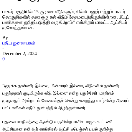
பாகூர் பகுதியில் 15 குடிசை வீடுகளும், வில்லியனூர் மற்றும் பாகூர்
தொகுதிகளில் தலா ஒரு கல் வீடும் சேதமடைந்திருக்கின்றன. மீட்புப்
பணிகளை துரிதப்படுத்தி வருகிறோம்” என்கிறார் மாவட்ட ஆட்சியர்
குலோத்துங்கன்.
By
புதிய ஜனநாயகம்
-
December 2, 2024
0
“கு
டிக்க தண்ணீர் இல்லை, மின்சாரம் இல்லை, வீடுகளில் தண்ணீர்
புகுந்ததால் குடியிருக்க வீடு இல்லை” என்று புதுச்சேரி மாநிலம்
முழுவதும் அன்றாடம் வேலைக்குச் சென்று உழைத்து வாழ்கின்ற அரைப்
பாட்டாளிகள் கடும் துன்பத்தில் ஆழ்ந்துள்ளனர்.
புதுவை மாநிலத்தை ஆண்டு வருகின்ற பாசிச பாஜக கூட்டணி
ஆட்சியான என்.ஆர் காங்கிரஸ் ஆட்சி ஃபெஞ்சல் புயல் குறித்து