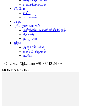
கார்ப்பரேட் மயம்
ஏகாதிபத்தியம்
வீடியோ
பேட்டி
பாடல்கள்
சந்தா
புதிய ஜனநாயகம்
மார்க்ஸிய லெனினின் இதழ்
தினசரி
தத்துவம்
இதர
முகநூல் பதிவு
நூல் அறிமுகம்
கவிதை
© மக்கள் அதிகாரம் +91 87542 24908
MORE STORIES